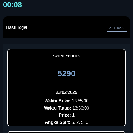
00:08
Hasil Togel
ATHENA77
SYDNEYPOOLS
5290
23/02/2025
Waktu Buka:
13:55:00
Waktu Tutup:
13:30:00
Prize:
1
Angka Split:
5, 2, 9, 0