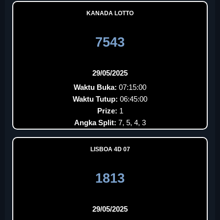
KANADA LOTTO
7543
29/05/2025
Waktu Buka:
07:15:00
Waktu Tutup:
06:45:00
Prize:
1
Angka Split:
7, 5, 4, 3
LISBOA 4D 07
1813
29/05/2025