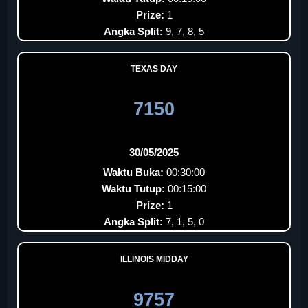
Prize:
1
Angka Split:
9, 7, 8, 5
TEXAS DAY
7150
30/05/2025
Waktu Buka:
00:30:00
Waktu Tutup:
00:15:00
Prize:
1
Angka Split:
7, 1, 5, 0
ILLINOIS MIDDAY
9757