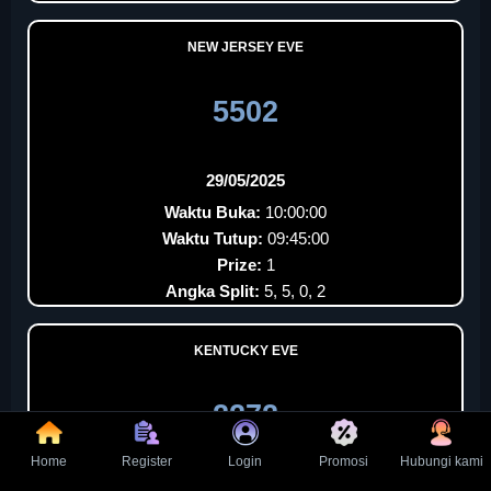
NEW JERSEY EVE
5502
29/05/2025
Waktu Buka:
10:00:00
Waktu Tutup:
09:45:00
Prize:
1
Angka Split:
5, 5, 0, 2
KENTUCKY EVE
2272
Home
Register
Login
Promosi
Hubungi kami
29/05/2025