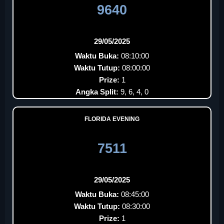
9640
29/05/2025
Waktu Buka:
08:10:00
Waktu Tutup:
08:00:00
Prize:
1
Angka Split:
9, 6, 4, 0
FLORIDA EVENING
7511
29/05/2025
Waktu Buka:
08:45:00
Waktu Tutup:
08:30:00
Prize:
1