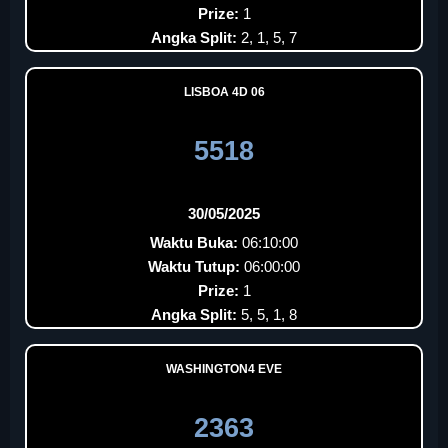
Prize:
1
Angka Split:
2, 1, 5, 7
LISBOA 4D 06
5518
30/05/2025
Waktu Buka:
06:10:00
Waktu Tutup:
06:00:00
Prize:
1
Angka Split:
5, 5, 1, 8
WASHINGTON4 EVE
2363