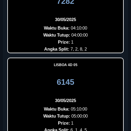
7282
30/05/2025
Waktu Buka:
04:10:00
Waktu Tutup:
04:00:00
Prize:
1
Angka Split:
7, 2, 8, 2
LISBOA 4D 05
6145
30/05/2025
Waktu Buka:
05:10:00
Waktu Tutup:
05:00:00
Prize:
1
Angka Split:
6, 1, 4, 5