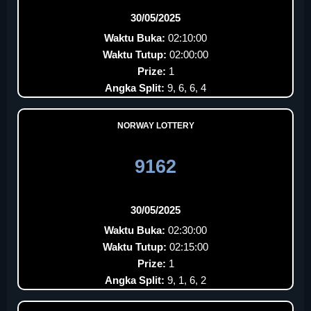
30/05/2025
Waktu Buka:
02:10:00
Waktu Tutup:
02:00:00
Prize:
1
Angka Split:
9, 6, 6, 4
NORWAY LOTTERY
9162
30/05/2025
Waktu Buka:
02:30:00
Waktu Tutup:
02:15:00
Prize:
1
Angka Split:
9, 1, 6, 2