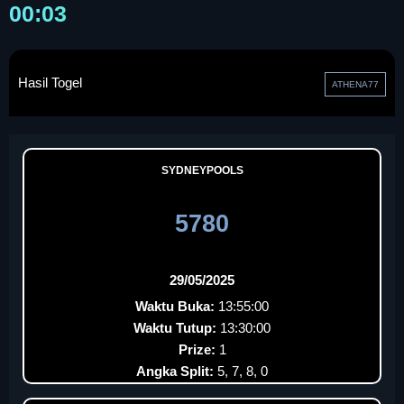
00:03
Hasil Togel
ATHENA77
SYDNEYPOOLS
5780
29/05/2025
Waktu Buka:
13:55:00
Waktu Tutup:
13:30:00
Prize:
1
Angka Split:
5, 7, 8, 0