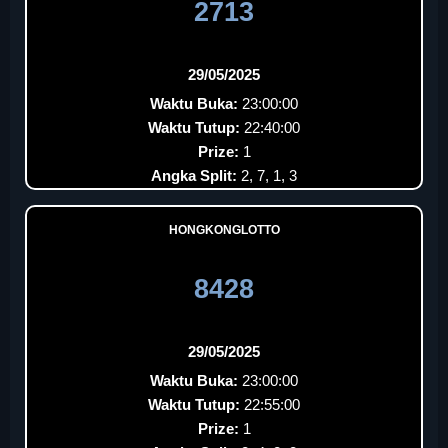
2713
29/05/2025
Waktu Buka:
23:00:00
Waktu Tutup:
22:40:00
Prize:
1
Angka Split:
2, 7, 1, 3
HONGKONGLOTTO
8428
29/05/2025
Waktu Buka:
23:00:00
Waktu Tutup:
22:55:00
Prize:
1