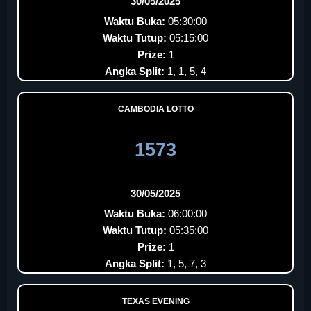
30/05/2025
Waktu Buka:
05:30:00
Waktu Tutup:
05:15:00
Prize:
1
Angka Split:
1, 1, 5, 4
CAMBODIA LOTTO
1573
30/05/2025
Waktu Buka:
06:00:00
Waktu Tutup:
05:35:00
Prize:
1
Angka Split:
1, 5, 7, 3
TEXAS EVENING