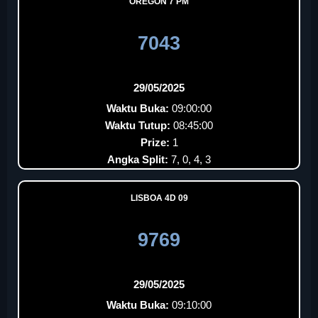
OREGON 7 PM
7043
29/05/2025
Waktu Buka:
09:00:00
Waktu Tutup:
08:45:00
Prize:
1
Angka Split:
7, 0, 4, 3
LISBOA 4D 09
9769
29/05/2025
Waktu Buka:
09:10:00