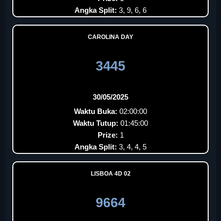
Angka Split:
3, 9, 6, 6
CAROLINA DAY
3445
30/05/2025
Waktu Buka:
02:00:00
Waktu Tutup:
01:45:00
Prize:
1
Angka Split:
3, 4, 4, 5
LISBOA 4D 02
9664