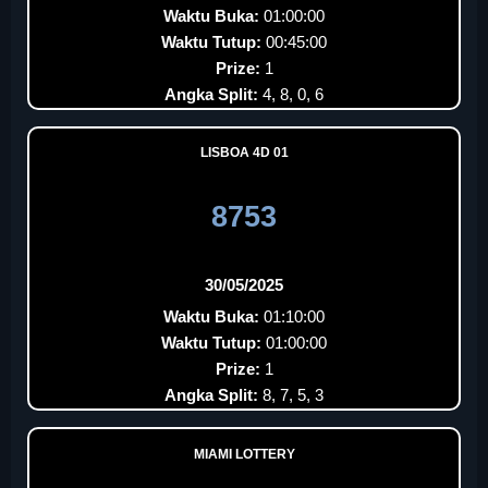
Waktu Buka:
01:00:00
Waktu Tutup:
00:45:00
Prize:
1
Angka Split:
4, 8, 0, 6
LISBOA 4D 01
8753
30/05/2025
Waktu Buka:
01:10:00
Waktu Tutup:
01:00:00
Prize:
1
Angka Split:
8, 7, 5, 3
MIAMI LOTTERY