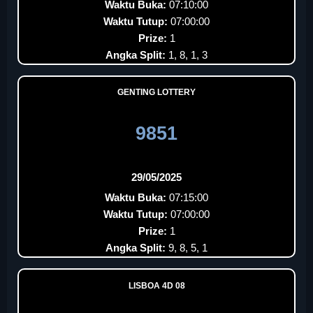
Waktu Buka:
07:10:00
Waktu Tutup:
07:00:00
Prize:
1
Angka Split:
1, 8, 1, 3
GENTING LOTTERY
9851
29/05/2025
Waktu Buka:
07:15:00
Waktu Tutup:
07:00:00
Prize:
1
Angka Split:
9, 8, 5, 1
LISBOA 4D 08