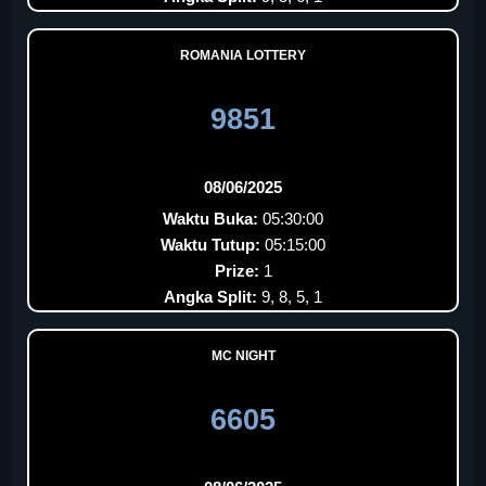
ROMANIA LOTTERY
9851
08/06/2025
Waktu Buka:
05:30:00
Waktu Tutup:
05:15:00
Prize:
1
Angka Split:
9, 8, 5, 1
MC NIGHT
6605