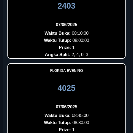
2403
07/06/2025
Waktu Buka:
08:10:00
Waktu Tutup:
08:00:00
Prize:
1
Angka Split:
2, 4, 0, 3
FLORIDA EVENING
4025
07/06/2025
Waktu Buka:
08:45:00
Waktu Tutup:
08:30:00
Prize:
1