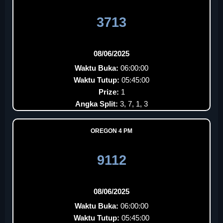
3713
08/06/2025
Waktu Buka:
06:00:00
Waktu Tutup:
05:45:00
Prize:
1
Angka Split:
3, 7, 1, 3
OREGON 4 PM
9112
08/06/2025
Waktu Buka:
06:00:00
Waktu Tutup:
05:45:00