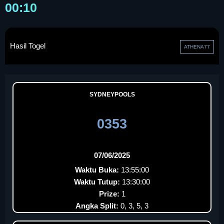
00:10
Hasil Togel
ATHENA77
SYDNEYPOOLS
0353
07/06/2025
Waktu Buka:
13:55:00
Waktu Tutup:
13:30:00
Prize:
1
Angka Split:
0, 3, 5, 3