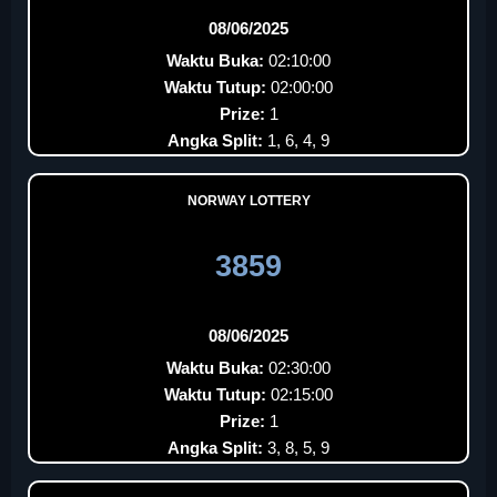
08/06/2025
Waktu Buka:
02:10:00
Waktu Tutup:
02:00:00
Prize:
1
Angka Split:
1, 6, 4, 9
NORWAY LOTTERY
3859
08/06/2025
Waktu Buka:
02:30:00
Waktu Tutup:
02:15:00
Prize:
1
Angka Split:
3, 8, 5, 9