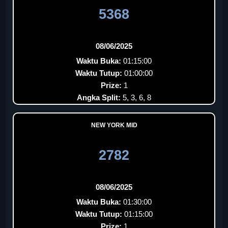
5368
08/06/2025
Waktu Buka:
01:15:00
Waktu Tutup:
01:00:00
Prize:
1
Angka Split:
5, 3, 6, 8
NEW YORK MID
2782
08/06/2025
Waktu Buka:
01:30:00
Waktu Tutup:
01:15:00
Prize:
1