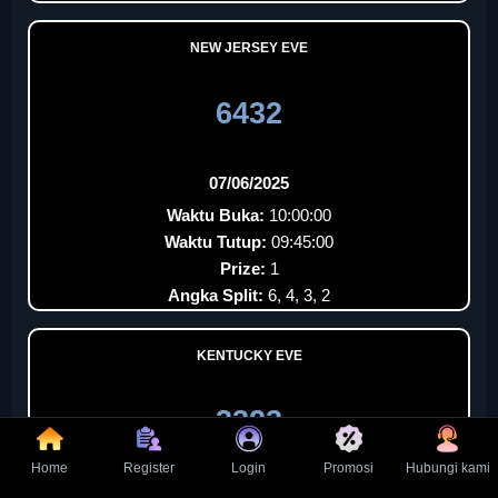
NEW JERSEY EVE
6432
07/06/2025
Waktu Buka:
10:00:00
Waktu Tutup:
09:45:00
Prize:
1
Angka Split:
6, 4, 3, 2
KENTUCKY EVE
3323
Home
Register
Login
Promosi
Hubungi kami
07/06/2025