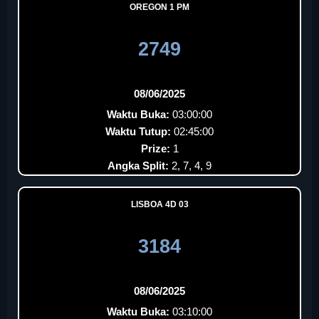
OREGON 1 PM
2749
08/06/2025
Waktu Buka:
03:00:00
Waktu Tutup:
02:45:00
Prize:
1
Angka Split:
2, 7, 4, 9
LISBOA 4D 03
3184
08/06/2025
Waktu Buka:
03:10:00