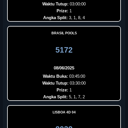
Waktu Tutup:
03:00:00
Prize:
1
Angka Split:
3, 1, 8, 4
BRASIL POOLS
5172
08/06/2025
Waktu Buka:
03:45:00
Waktu Tutup:
03:30:00
Prize:
1
Angka Split:
5, 1, 7, 2
LISBOA 4D 04