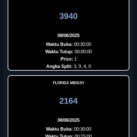
3940
08/06/2025
Waktu Buka:
00:30:00
Waktu Tutup:
00:00:00
Prize:
1
Angka Split:
3, 9, 4, 0
FLORIDA MIDDAY
2164
08/06/2025
Waktu Buka:
00:30:00
Waktu Tutup:
00:15:00