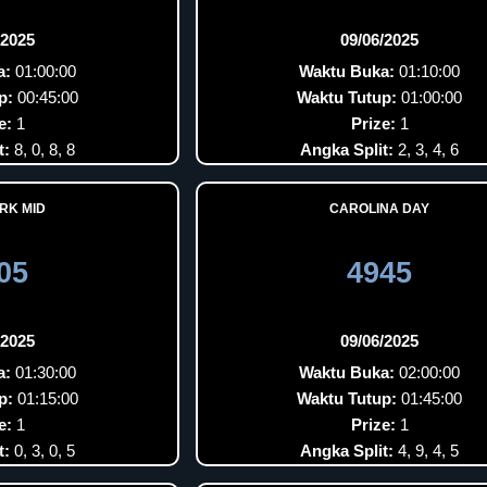
/2025
09/06/2025
a:
01:00:00
Waktu Buka:
01:10:00
p:
00:45:00
Waktu Tutup:
01:00:00
e:
1
Prize:
1
t:
8, 0, 8, 8
Angka Split:
2, 3, 4, 6
RK MID
CAROLINA DAY
05
4945
/2025
09/06/2025
a:
01:30:00
Waktu Buka:
02:00:00
p:
01:15:00
Waktu Tutup:
01:45:00
e:
1
Prize:
1
t:
0, 3, 0, 5
Angka Split:
4, 9, 4, 5