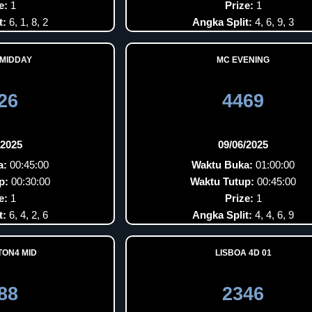
e:
1
Prize:
1
t:
6, 1, 8, 2
Angka Split:
4, 6, 9, 3
 MIDDAY
MC EVENING
26
4469
/2025
09/06/2025
a:
00:45:00
Waktu Buka:
01:00:00
p:
00:30:00
Waktu Tutup:
00:45:00
e:
1
Prize:
1
t:
6, 4, 2, 6
Angka Split:
4, 4, 6, 9
ON4 MID
LISBOA 4D 01
88
2346