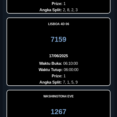
Prize:
1
Angka Split:
2, 8, 2, 3
LISBOA 4D 06
7159
17/06/2025
Waktu Buka:
06:10:00
Waktu Tutup:
06:00:00
Prize:
1
Angka Split:
7, 1, 5, 9
WASHINGTON4 EVE
1267