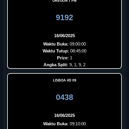
OREGON 7 PM
9192
16/06/2025
Waktu Buka:
09:00:00
Waktu Tutup:
08:45:00
Prize:
1
Angka Split:
9, 1, 9, 2
LISBOA 4D 09
0438
16/06/2025
Waktu Buka:
09:10:00