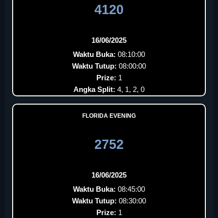
4120
16/06/2025
Waktu Buka:
08:10:00
Waktu Tutup:
08:00:00
Prize:
1
Angka Split:
4, 1, 2, 0
FLORIDA EVENING
2752
16/06/2025
Waktu Buka:
08:45:00
Waktu Tutup:
08:30:00
Prize:
1