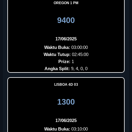
OREGON 1 PM
9400
17/06/2025
Waktu Buka:
03:00:00
Waktu Tutup:
02:45:00
Prize:
1
Angka Split:
9, 4, 0, 0
LISBOA 4D 03
1300
17/06/2025
Waktu Buka:
03:10:00