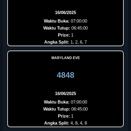
16/06/2025
Waktu Buka:
07:00:00
Waktu Tutup:
06:45:00
Prize:
1
Angka Split:
1, 2, 6, 7
MARYLAND EVE
4848
16/06/2025
Waktu Buka:
07:00:00
Waktu Tutup:
06:45:00
Prize:
1
Angka Split:
4, 8, 4, 8