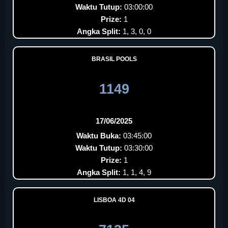
Waktu Tutup:
03:00:00
Prize:
1
Angka Split:
1, 3, 0, 0
BRASIL POOLS
1149
17/06/2025
Waktu Buka:
03:45:00
Waktu Tutup:
03:30:00
Prize:
1
Angka Split:
1, 1, 4, 9
LISBOA 4D 04