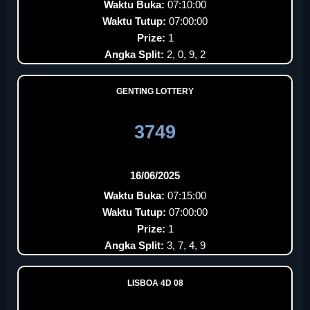
Waktu Buka:
07:10:00
Waktu Tutup:
07:00:00
Prize:
1
Angka Split:
2, 0, 9, 2
GENTING LOTTERY
3749
16/06/2025
Waktu Buka:
07:15:00
Waktu Tutup:
07:00:00
Prize:
1
Angka Split:
3, 7, 4, 9
LISBOA 4D 08