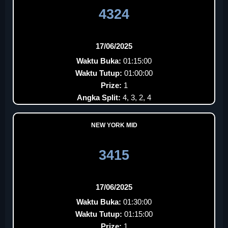
4324
17/06/2025
Waktu Buka:
01:15:00
Waktu Tutup:
01:00:00
Prize:
1
Angka Split:
4, 3, 2, 4
NEW YORK MID
3415
17/06/2025
Waktu Buka:
01:30:00
Waktu Tutup:
01:15:00
Prize:
1