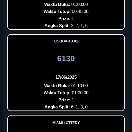
Waktu Buka:
01:00:00
Waktu Tutup:
00:45:00
Prize:
1
Angka Split:
2, 7, 1, 6
LISBOA 4D 01
6130
17/06/2025
Waktu Buka:
01:10:00
Waktu Tutup:
01:00:00
Prize:
1
Angka Split:
6, 1, 3, 0
MIAMI LOTTERY