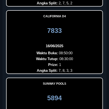
Angka Split:
2, 7, 5, 2
CALIFORNIA D4
7833
16/06/2025
Waktu Buka:
08:50:00
Waktu Tutup:
08:30:00
Prize:
1
Angka Split:
7, 8, 3, 3
SUNWAY POOLS
5894