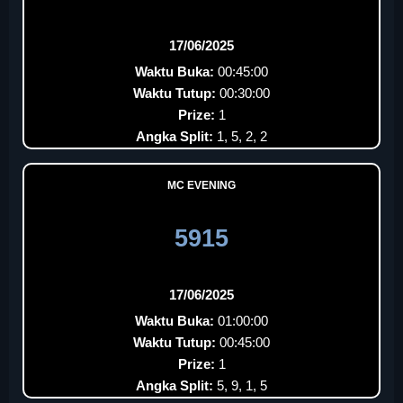
17/06/2025
Waktu Buka:
00:45:00
Waktu Tutup:
00:30:00
Prize:
1
Angka Split:
1, 5, 2, 2
MC EVENING
5915
17/06/2025
Waktu Buka:
01:00:00
Waktu Tutup:
00:45:00
Prize:
1
Angka Split:
5, 9, 1, 5