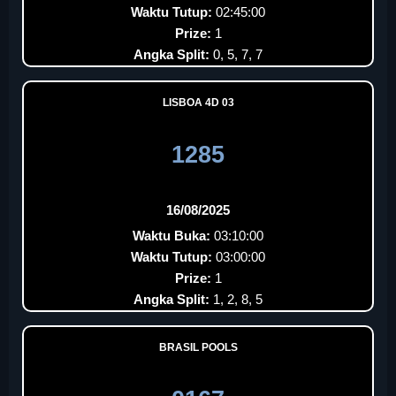
Waktu Tutup:
02:45:00
Prize:
1
Angka Split:
0, 5, 7, 7
LISBOA 4D 03
1285
16/08/2025
Waktu Buka:
03:10:00
Waktu Tutup:
03:00:00
Prize:
1
Angka Split:
1, 2, 8, 5
BRASIL POOLS