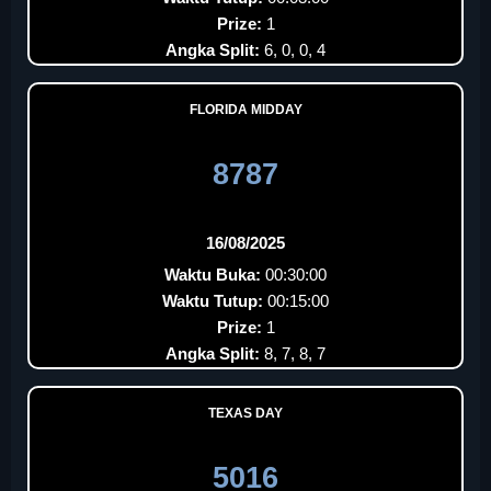
Prize:
1
Angka Split:
6, 0, 0, 4
FLORIDA MIDDAY
8787
16/08/2025
Waktu Buka:
00:30:00
Waktu Tutup:
00:15:00
Prize:
1
Angka Split:
8, 7, 8, 7
TEXAS DAY
5016