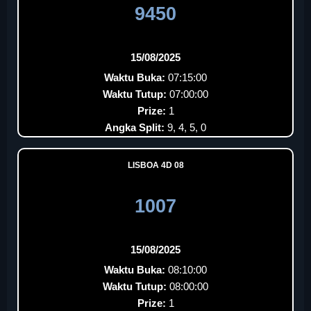
9450
15/08/2025
Waktu Buka:
07:15:00
Waktu Tutup:
07:00:00
Prize:
1
Angka Split:
9, 4, 5, 0
LISBOA 4D 08
1007
15/08/2025
Waktu Buka:
08:10:00
Waktu Tutup:
08:00:00
Prize:
1