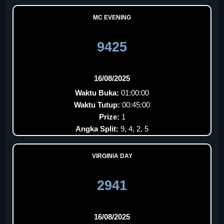
MC EVENING
9425
16/08/2025
Waktu Buka:
01:00:00
Waktu Tutup:
00:45:00
Prize:
1
Angka Split:
9, 4, 2, 5
VIRGINIA DAY
2941
16/08/2025