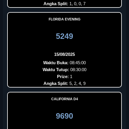
Angka Split:
1, 0, 0, 7
FLORIDA EVENING
5249
15/08/2025
Waktu Buka:
08:45:00
Waktu Tutup:
08:30:00
Prize:
1
Angka Split:
5, 2, 4, 9
CALIFORNIA D4
9690