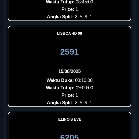
Waktu Tutup:
08:45:00
Prize:
1
Angka Split:
2, 5, 9, 1
LISBOA 4D 09
2591
15/08/2025
Waktu Buka:
09:10:00
Waktu Tutup:
09:00:00
Prize:
1
Angka Split:
2, 5, 9, 1
ILLINOIS EVE
6205