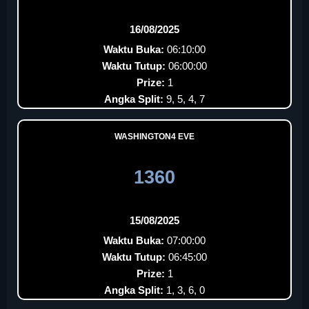
16/08/2025
Waktu Buka:
06:10:00
Waktu Tutup:
06:00:00
Prize:
1
Angka Split:
9, 5, 4, 7
WASHINGTON4 EVE
1360
15/08/2025
Waktu Buka:
07:00:00
Waktu Tutup:
06:45:00
Prize:
1
Angka Split:
1, 3, 6, 0