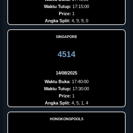
Waktu Tutup:
17:15:00
Prize:
1
Angka Split:
4, 9, 9, 0
SINGAPORE
4514
14/08/2025
Waktu Buka:
17:40:00
Waktu Tutup:
17:30:00
Prize:
1
Angka Split:
4, 5, 1, 4
HONGKONGPOOLS