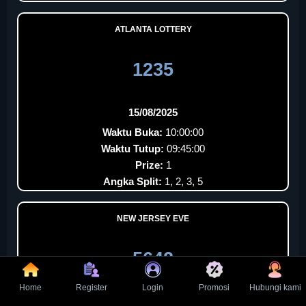
ATLANTA LOTTERY
1235
15/08/2025
Waktu Buka:
10:00:00
Waktu Tutup:
09:45:00
Prize:
1
Angka Split:
1, 2, 3, 5
NEW JERSEY EVE
5642
Home
Register
Login
Promosi
Hubungi kami
15/08/2025