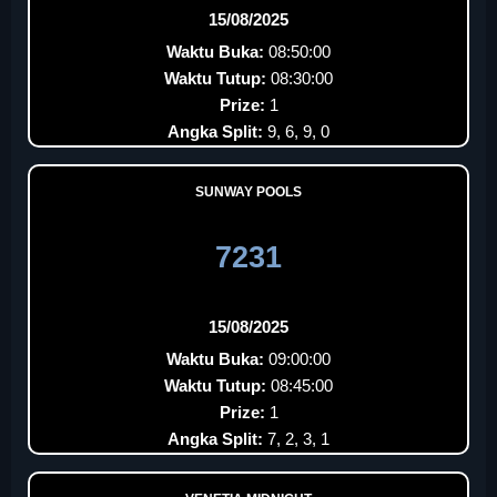
15/08/2025
Waktu Buka:
08:50:00
Waktu Tutup:
08:30:00
Prize:
1
Angka Split:
9, 6, 9, 0
SUNWAY POOLS
7231
15/08/2025
Waktu Buka:
09:00:00
Waktu Tutup:
08:45:00
Prize:
1
Angka Split:
7, 2, 3, 1