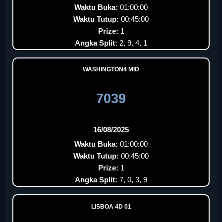
Waktu Buka:
01:00:00
Waktu Tutup:
00:45:00
Prize:
1
Angka Split:
2, 9, 4, 1
WASHINGTON4 MID
7039
16/08/2025
Waktu Buka:
01:00:00
Waktu Tutup:
00:45:00
Prize:
1
Angka Split:
7, 0, 3, 9
LISBOA 4D 01