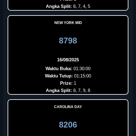
Angka Split:
8, 7, 4, 5
NEW YORK MID
8798
16/08/2025
Waktu Buka:
01:30:00
Waktu Tutup:
01:15:00
Prize:
1
Angka Split:
8, 7, 9, 8
CAROLINA DAY
8206