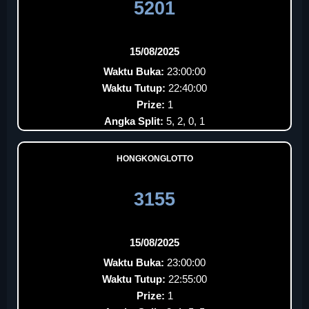
5201
15/08/2025
Waktu Buka:
23:00:00
Waktu Tutup:
22:40:00
Prize:
1
Angka Split:
5, 2, 0, 1
HONGKONGLOTTO
3155
15/08/2025
Waktu Buka:
23:00:00
Waktu Tutup:
22:55:00
Prize:
1