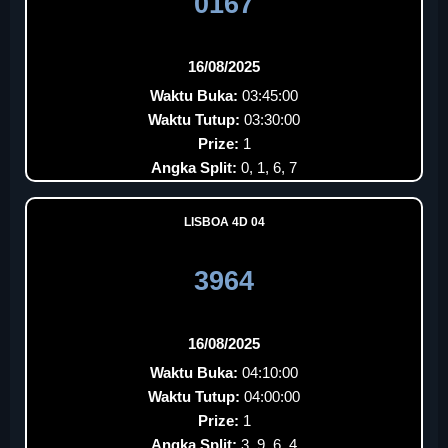
0167
16/08/2025
Waktu Buka:
03:45:00
Waktu Tutup:
03:30:00
Prize:
1
Angka Split:
0, 1, 6, 7
LISBOA 4D 04
3964
16/08/2025
Waktu Buka:
04:10:00
Waktu Tutup:
04:00:00
Prize:
1
Angka Split:
3, 9, 6, 4