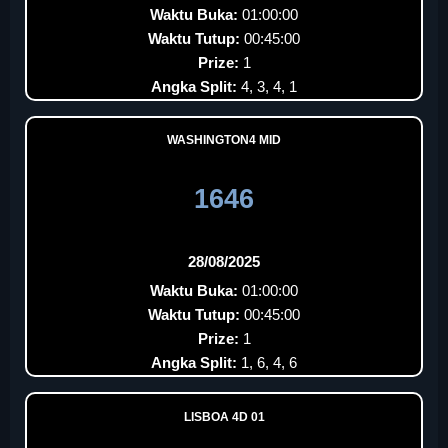
Waktu Buka:
01:00:00
Waktu Tutup:
00:45:00
Prize:
1
Angka Split:
4, 3, 4, 1
WASHINGTON4 MID
1646
28/08/2025
Waktu Buka:
01:00:00
Waktu Tutup:
00:45:00
Prize:
1
Angka Split:
1, 6, 4, 6
LISBOA 4D 01