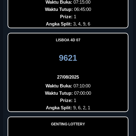
Waktu Buka:
07:15:00
Waktu Tutup:
06:45:00
Prize:
1
Angka Split:
3, 4, 9, 6
LISBOA 4D 07
9621
27/08/2025
Waktu Buka:
07:10:00
Waktu Tutup:
07:00:00
Prize:
1
Angka Split:
9, 6, 2, 1
GENTING LOTTERY