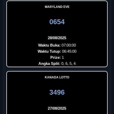
MARYLAND EVE
0654
28/08/2025
Waktu Buka:
07:00:00
Waktu Tutup:
06:45:00
Prize:
1
Angka Split:
0, 6, 5, 4
KANADA LOTTO
3496
27/08/2025