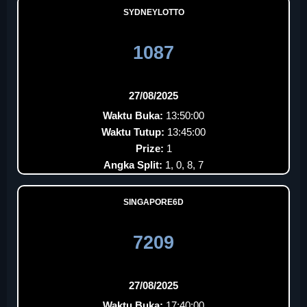
SYDNEYLOTTO
1087
27/08/2025
Waktu Buka:
13:50:00
Waktu Tutup:
13:45:00
Prize:
1
Angka Split:
1, 0, 8, 7
SINGAPORE6D
7209
27/08/2025
Waktu Buka:
17:40:00