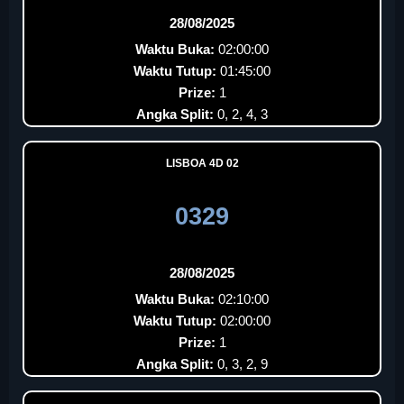
28/08/2025
Waktu Buka:
02:00:00
Waktu Tutup:
01:45:00
Prize:
1
Angka Split:
0, 2, 4, 3
LISBOA 4D 02
0329
28/08/2025
Waktu Buka:
02:10:00
Waktu Tutup:
02:00:00
Prize:
1
Angka Split:
0, 3, 2, 9