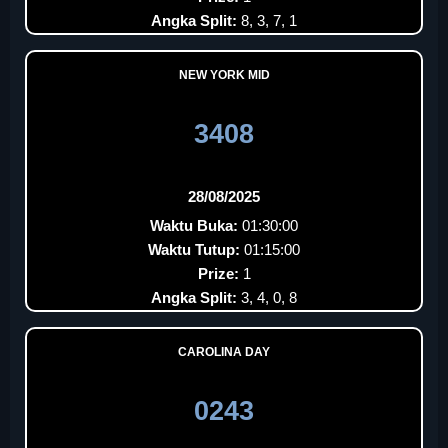
Angka Split:
8, 3, 7, 1
NEW YORK MID
3408
28/08/2025
Waktu Buka:
01:30:00
Waktu Tutup:
01:15:00
Prize:
1
Angka Split:
3, 4, 0, 8
CAROLINA DAY
0243