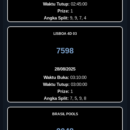
Waktu Tutup:
02:45:00
Prize:
1
Angka Split:
9, 9, 7, 4
LISBOA 4D 03
7598
28/08/2025
Waktu Buka:
03:10:00
Waktu Tutup:
03:00:00
Prize:
1
Angka Split:
7, 5, 9, 8
BRASIL POOLS