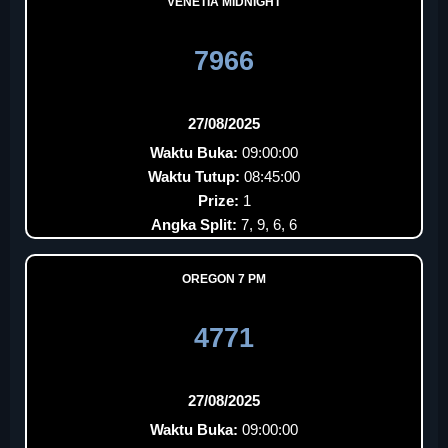
VENETIA MIDNIGHT
7966
27/08/2025
Waktu Buka:
09:00:00
Waktu Tutup:
08:45:00
Prize:
1
Angka Split:
7, 9, 6, 6
OREGON 7 PM
4771
27/08/2025
Waktu Buka:
09:00:00