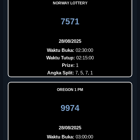
NORWAY LOTTERY
7571
28/08/2025
Waktu Buka:
02:30:00
Waktu Tutup:
02:15:00
Prize:
1
Angka Split:
7, 5, 7, 1
OREGON 1 PM
9974
28/08/2025
Waktu Buka:
03:00:00