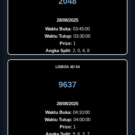
2048
28/08/2025
Waktu Buka:
03:45:00
Waktu Tutup:
03:30:00
Prize:
1
Angka Split:
2, 0, 4, 8
LISBOA 4D 04
9637
28/08/2025
Waktu Buka:
04:10:00
Waktu Tutup:
04:00:00
Prize:
1
Angka Split:
9, 6, 3, 7