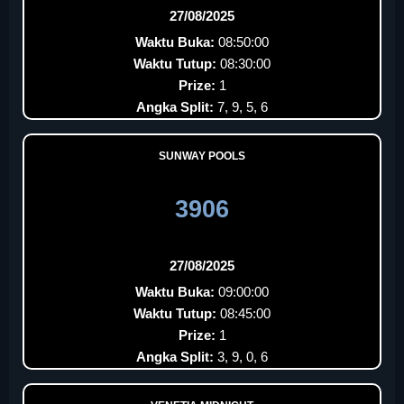
27/08/2025
Waktu Buka:
08:50:00
Waktu Tutup:
08:30:00
Prize:
1
Angka Split:
7, 9, 5, 6
SUNWAY POOLS
3906
27/08/2025
Waktu Buka:
09:00:00
Waktu Tutup:
08:45:00
Prize:
1
Angka Split:
3, 9, 0, 6