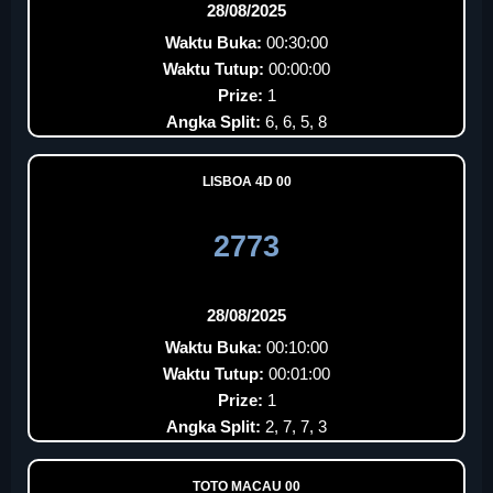
28/08/2025
Waktu Buka:
00:30:00
Waktu Tutup:
00:00:00
Prize:
1
Angka Split:
6, 6, 5, 8
LISBOA 4D 00
2773
28/08/2025
Waktu Buka:
00:10:00
Waktu Tutup:
00:01:00
Prize:
1
Angka Split:
2, 7, 7, 3
TOTO MACAU 00