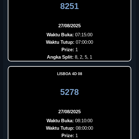
8251
27/08/2025
Waktu Buka:
07:15:00
Waktu Tutup:
07:00:00
Prize:
1
Angka Split:
8, 2, 5, 1
LISBOA 4D 08
5278
27/08/2025
Waktu Buka:
08:10:00
Waktu Tutup:
08:00:00
Prize:
1