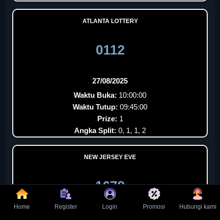
ATLANTA LOTTERY
0112
27/08/2025
Waktu Buka:
10:00:00
Waktu Tutup:
09:45:00
Prize:
1
Angka Split:
0, 1, 1, 2
NEW JERSEY EVE
1678
Home
Register
Login
Promosi
Hubungi kami
27/08/2025